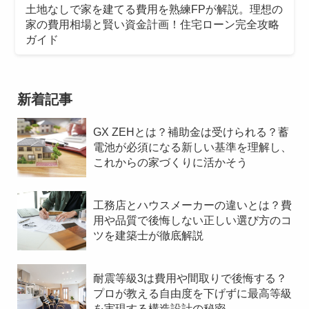
土地なしで家を建てる費用を熟練FPが解説。理想の
家の費用相場と賢い資金計画！住宅ローン完全攻略
ガイド
新着記事
GX ZEHとは？補助金は受けられる？蓄
電池が必須になる新しい基準を理解し、
これからの家づくりに活かそう
工務店とハウスメーカーの違いとは？費
用や品質で後悔しない正しい選び方のコ
ツを建築士が徹底解説
耐震等級3は費用や間取りで後悔する？
プロが教える自由度を下げずに最高等級
を実現する構造設計の秘密