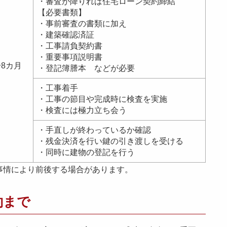
・審査が降りれば住宅ローン契約締結
【必要書類】
・事前審査の書類に加え
・建築確認済証
・工事請負契約書
・重要事項説明書
〜8カ月
・登記簿謄本 などが必要
・工事着手
・工事の節目や完成時に検査を実施
・検査には極力立ち会う
・手直しが終わっているか確認
・残金決済を行い鍵の引き渡しを受ける
・同時に建物の登記を行う
事情により前後する場合があります。
約まで