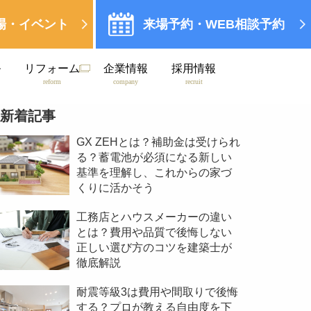
場・イベント
来場予約・WEB相談予約
ル
リフォーム
企業情報
採用情報
reform
company
recruit
新着記事
GX ZEHとは？補助金は受けられ
る？蓄電池が必須になる新しい
基準を理解し、これからの家づ
くりに活かそう
工務店とハウスメーカーの違い
とは？費用や品質で後悔しない
正しい選び方のコツを建築士が
徹底解説
耐震等級3は費用や間取りで後悔
する？プロが教える自由度を下