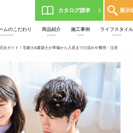
カタログ請求
展示
ームのこだわり
商品紹介
施工事例
ライフスタイ
ommitment
product
works
lifestyle
の完全ガイド！宅建士&建築士が準備から入居までの流れや費用・注意