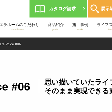
カタログ請求
展示
エラホームのこだわり
商品紹介
施工事例
ライフ
commitment
product
works
lifes
rs Voice #06
思い描いていたライ
ce #06
そのまま実現できる