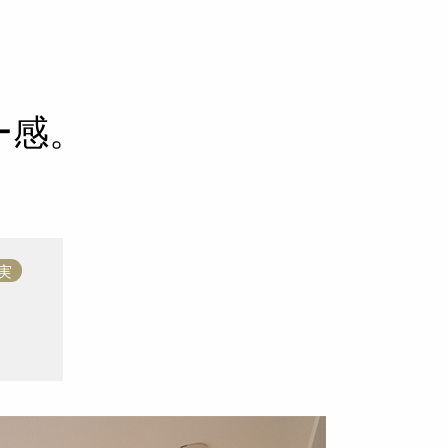
ー感。
実