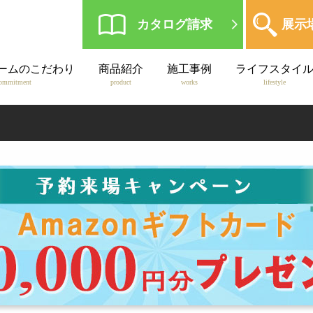
カタログ請求
展示
ームのこだわり
商品紹介
施工事例
ライフスタイ
ommitment
product
works
lifestyle