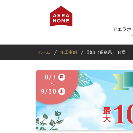
アエラホ
c
ホーム
施工事例
郡山（福島県） Ｈ様