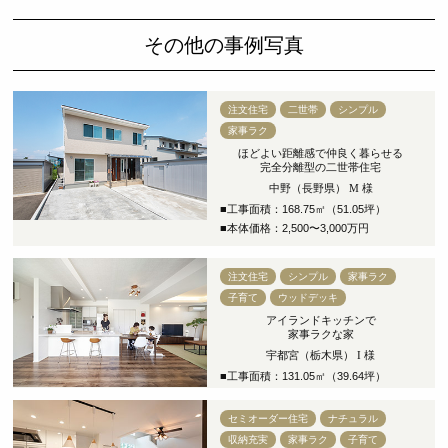
その他の事例写真
注文住宅
二世帯
シンプル
家事ラク
ほどよい距離感で仲良く暮らせる
完全分離型の二世帯住宅
中野（長野県） M 様
■工事面積：168.75㎡（51.05坪）
■本体価格：2,500〜3,000万円
注文住宅
シンプル
家事ラク
子育て
ウッドデッキ
アイランドキッチンで
家事ラクな家
宇都宮（栃木県） I 様
■工事面積：131.05㎡（39.64坪）
セミオーダー住宅
ナチュラル
収納充実
家事ラク
子育て