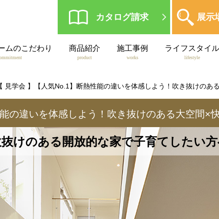
カタログ請求
展示
ームのこだわり
商品紹介
施工事例
ライフスタイ
ommitment
product
works
lifestyle
【 見学会 】【人気No.1】断熱性能の違いを体感しよう！吹き抜けのあ
性能の違いを体感しよう！
吹き抜けのある大空間×
吹抜けのある開放的な家で子育てしたい方