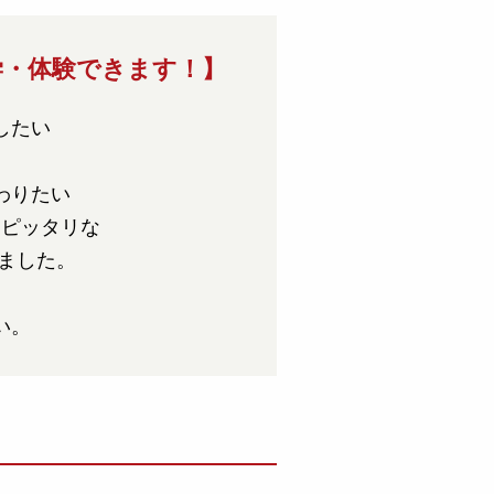
学・体験できます！】
したい
わりたい
にピッタリな
ました。
い。