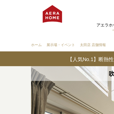
アエラホ
c
ホーム
展示場・イベント
太田店 店舗情報
【人気No.1】断熱