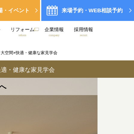
場・イベント
来場予約・WEB相談予約
ル
リフォーム
企業情報
採用情報
reform
company
recruit
る大空間×快適・健康な家見学会
快適・健康な家見学会
へ