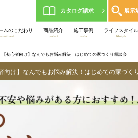
カタログ請求
展示
ームのこだわり
商品紹介
施工事例
ライフスタイ
ommitment
product
works
lifestyle
【初心者向け】なんでもお悩み解決！はじめての家づくり相談会
者向け】
なんでもお悩み解決！はじめての家づく