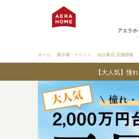
アエラホ
c
ホーム
展示場・イベント
仙台東店 店舗情報
【大人気】
憧れ