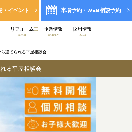
場・イベント
来場予約・WEB相談予約
ル
リフォーム
企業情報
採用情報
reform
company
recruit
台から建てられる平屋相談会
られる平屋相談会