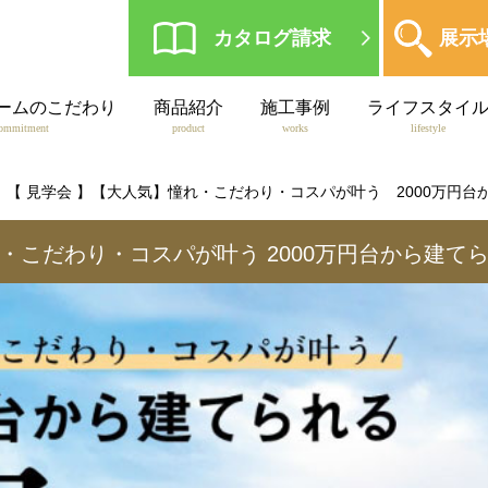
カタログ請求
展示
ームのこだわり
商品紹介
施工事例
ライフスタイ
ommitment
product
works
lifestyle
【 見学会 】【大人気】憧れ・こだわり・コスパが叶う 2000万円
・こだわり・コスパが叶う
2000万円台から建て