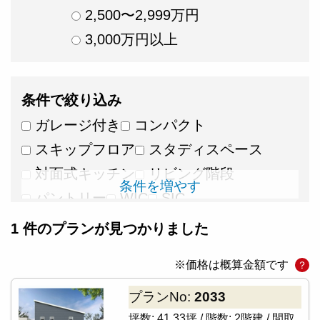
2,500〜2,999万円
3,000万円以上
条件で絞り込み
ガレージ付き
コンパクト
スキップフロア
スタディスペース
対面式キッチン
リビング階段
条件を増やす
パントリー
WIC
SIC
リモートワークスペース
広々リビング
1
件のプランが見つかりました
畳スペース
ロフト・小屋裏
※価格は概算金額です
？
家事ラク動線
ウッドデッキ・テラス
吹き抜け
プランNo:
2033
坪数:
41.33坪 /
階数:
2階建 /
間取