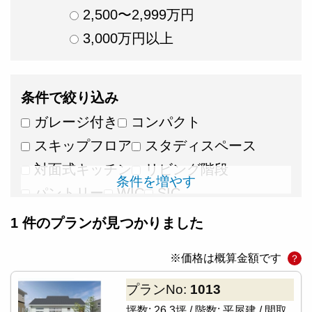
2,500〜2,999万円
3,000万円以上
条件で絞り込み
ガレージ付き
コンパクト
スキップフロア
スタディスペース
対面式キッチン
リビング階段
条件を増やす
パントリー
WIC
SIC
リモートワークスペース
広々リビング
1
件のプランが見つかりました
畳スペース
ロフト・小屋裏
※価格は概算金額です
？
家事ラク動線
ウッドデッキ・テラス
吹き抜け
プランNo:
1013
坪数:
26.3坪 /
階数:
平屋建 /
間取