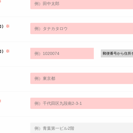
※
力）
※
力）
※
郵便番号から住所
※