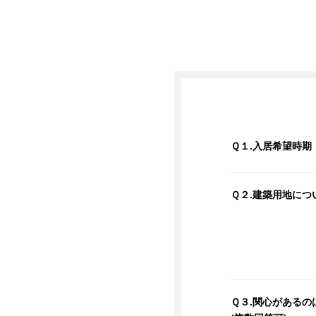
Ｑ１.入居希望時期
Ｑ２.建築用地につ
Ｑ３.関心があるの