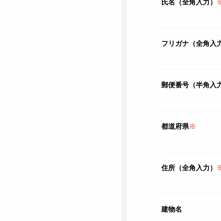
氏名（全角入力）
フリガナ（全角入
郵便番号（半角入
都道府県
※
住所（全角入力）
建物名